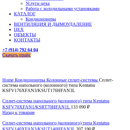
Услуги цеха
Работа с холодильными установками
КАТАЛОГ
Кондиционеры
ВЕНТИЛЯЦИЯ И ДЫМОУДАЛЕНИЕ
ЦЕХ
ОБЪЕКТЫ
КОНТАКТЫ
+7 (914) 792 64 04
Скачать прайс
Увеличить
Home
Кондиционеры
Колонные сплит-системы
Сплит-
система напольного (колонного) типа Kentatsu
KSFV176XFAN3/KSUT176HFAN3L
Сплит-система напольного (колонного) типа Kentatsu
KSFV70XFAN1/KSRT70HFAN1L
133 090
₽
Назад к товарам
Сплит-система напольного (колонного) типа Kentatsu
KSFV140XFAN3/KSUT140HFAN3L
207 190
₽