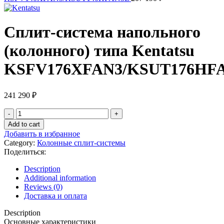
Сплит-система напольного
(колонного) типа Kentatsu
KSFV176XFAN3/KSUT176HF
241 290
₽
Сплит-
система
Add to cart
напольного
Добавить в избранное
(колонного)
Category:
Колонные сплит-системы
типа
Поделиться:
Kentatsu
KSFV176XFAN3/KSUT176HFAN3L
Description
quantity
Additional information
Reviews (0)
Доставка и оплата
Description
Основные характеристики