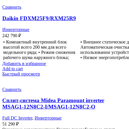
Сравнить
Daikin FDXM25F9/RXM25R9
Инверторные
242 790
₽
• Компактный внутренний блок
• Внешнее статическое д
высотой всего 200 мм для всего
Автоматическая очистка
модельного ряда; • Режим снижения
использовании устройс
рабочего шума наружного блока;
• Низкое энергопотребл
Добавить в избранное
Add to cart
Быстрый просмотр
Сравнить
Сплит-система Midea Paramount inverter
MSAG1-12N8C2-I/MSAG1-12N8C2-O
Full DC Inverter
,
Инверторные
51 290
₽