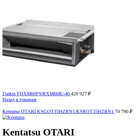
Daikin FDXM60F9/RXM60R/-40
420 927
₽
Назад к товарам
Kentatsu OTARI KSGOT35HZRN1/KSROT35HZRN1
70 790
₽
Kentatsu OTARI