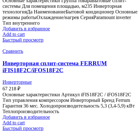
Основные характеристики Группа товараБытовые сплит-
системы Для помещения площадью, м235 Инверторная
технологияДа НаименованиеБытовой кондиционер Основные
режимы работыОхлаждение/нагрев СерияParamount inverter
Тип внутреннего
Добавить в избранное
Add to cart
Быстрый просмотр
Сравнить
Инверторная сплит-система FERRUM
iFIS18F2C/iFOS18F2C
Инверторные
67 218
₽
Основные характеристики Артикул iFIS18F2С / iFOS18F2С
Тип управления компрессором Инверторный Бренд Ferrum
Гарантия 36 мес. Холодопроизводительность 5,3 (3,4-5,9) кВт
Теплопроизводительность
Добавить в избранное
Add to cart
Быстрый просмотр