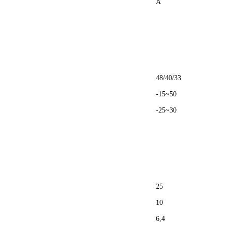
A
48/40/33
-15~50
-25~30
25
10
6,4