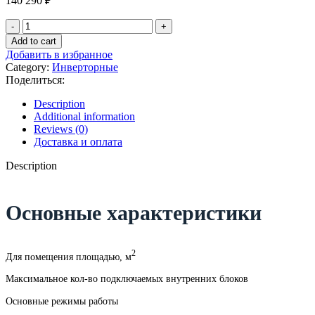
140 290
₽
Kentatsu
OTARI
Add to cart
KSGOT70HZRN1/KSROT70HZRN1
Добавить в избранное
quantity
Category:
Инверторные
Поделиться:
Description
Additional information
Reviews (0)
Доставка и оплата
Description
Основные характеристики
2
Для помещения площадью, м
Максимальное кол-во подключаемых внутренних блоков
Основные режимы работы