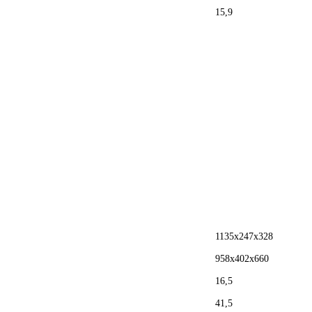
15,9
1135x247x328
958x402x660
16,5
41,5