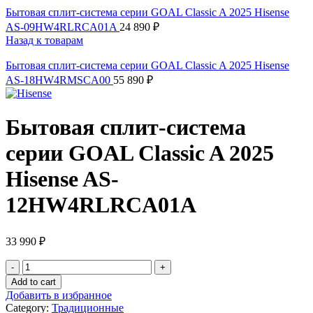
Бытовая сплит-система серии GOAL Classic A 2025 Hisense
AS-09HW4RLRCA01A
24 890
₽
Назад к товарам
Бытовая сплит-система серии GOAL Classic A 2025 Hisense
AS-18HW4RMSCA00
55 890
₽
Бытовая сплит-система
серии GOAL Classic A 2025
Hisense AS-
12HW4RLRCA01A
33 990
₽
Бытовая
сплит-
Add to cart
система
Добавить в избранное
серии
Category:
Традиционные