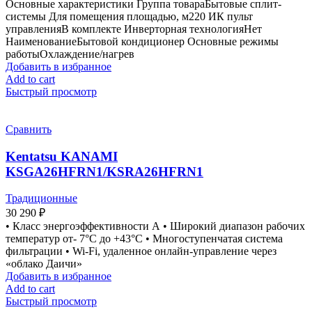
Основные характеристики Группа товараБытовые сплит-
системы Для помещения площадью, м220 ИК пульт
управленияВ комплекте Инверторная технологияНет
НаименованиеБытовой кондиционер Основные режимы
работыОхлаждение/нагрев
Добавить в избранное
Add to cart
Быстрый просмотр
Сравнить
Kentatsu KANAMI
KSGA26HFRN1/KSRA26HFRN1
Традиционные
30 290
₽
• Класс энергоэффективности А • Широкий диапазон рабочих
температур от- 7°С до +43°С • Многоступенчатая система
фильтрации • Wi-Fi, удаленное онлайн-управление через
«облако Даичи»
Добавить в избранное
Add to cart
Быстрый просмотр