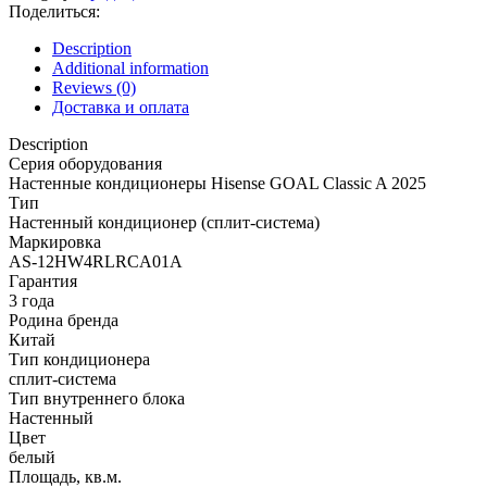
GOAL
Поделиться:
Classic
A
Description
2025
Additional information
Hisense
Reviews (0)
AS-
Доставка и оплата
12HW4RLRCA01A
quantity
Description
Серия оборудования
Настенные кондиционеры Hisense GOAL Classic A 2025
Тип
Настенный кондиционер (сплит-система)
Маркировка
AS-12HW4RLRCA01A
Гарантия
3 года
Родина бренда
Китай
Тип кондиционера
сплит-система
Тип внутреннего блока
Настенный
Цвет
белый
Площадь, кв.м.