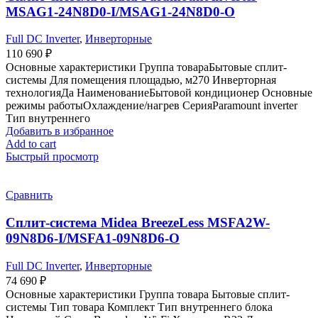
MSAG1-24N8D0-I/MSAG1-24N8D0-O
Full DC Inverter
,
Инверторные
110 690
₽
Основные характеристики Группа товараБытовые сплит-
системы Для помещения площадью, м270 Инверторная
технологияДа НаименованиеБытовой кондиционер Основные
режимы работыОхлаждение/нагрев СерияParamount inverter
Тип внутреннего
Добавить в избранное
Add to cart
Быстрый просмотр
Сравнить
Сплит-система Midea BreezeLess MSFA2W-
09N8D6-I/MSFA1-09N8D6-O
Full DC Inverter
,
Инверторные
74 690
₽
Основные характеристики Группа товара Бытовые сплит-
системы Тип товара Комплект Тип внутреннего блока