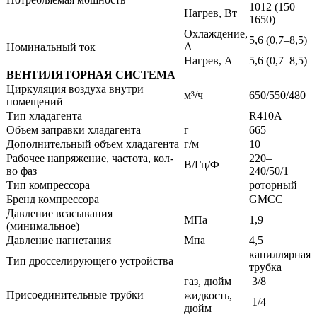
1012 (150–
Нагрев, Вт
1650)
Охлаждение,
5,6 (0,7–8,5)
A
Номинальный ток
Нагрев, A
5,6 (0,7–8,5)
ВЕНТИЛЯТОРНАЯ СИСТЕМА
Циркуляция воздуха внутри
м³/ч
650/550/480
помещений
Тип хладагента
R410A
Объем заправки хладагента
г
665
Дополнительный объем хладагента
г/м
10
Рабочее напряжение, частота, кол-
220–
В/Гц/Ф
во фаз
240/50/1
Тип компрессора
роторный
Бренд компрессора
GMCC
Давление всасывания
МПа
1,9
(минимальное)
Давление нагнетания
Мпа
4,5
капиллярная
Тип дросселирующего устройства
трубка
газ, дюйм
3/8
Присоединительные трубки
жидкость,
1/4
дюйм