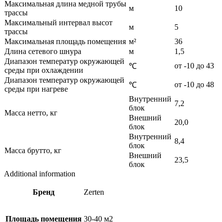
Максимальная длина медной трубы
м
10
трассы
Максимальный интервал высот
м
5
трассы
Максимальная площадь помещения
м²
36
Длина сетевого шнура
м
1,5
Диапазон температур окружающей
от -10 до 43
℃
среды при охлаждении
Диапазон температур окружающей
от -10 до 48
℃
среды при нагреве
Внутренний
7,2
блок
Масса нетто, кг
Внешний
20,0
блок
Внутренний
8,4
блок
Масса брутто, кг
Внешний
23,5
блок
Additional information
Бренд
Zerten
Площадь помещения
30-40 м2