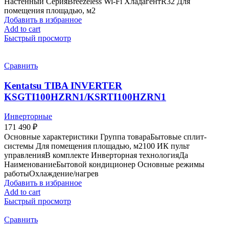
Настенный СерияBreezeless Wi-Fi ХладагентR32 Для
помещения площадью, м2
Добавить в избранное
Add to cart
Быстрый просмотр
Сравнить
Kentatsu TIBA INVERTER
KSGTI100HZRN1/KSRTI100HZRN1
Инверторные
171 490
₽
Основные характеристики Группа товараБытовые сплит-
системы Для помещения площадью, м2100 ИК пульт
управленияВ комплекте Инверторная технологияДа
НаименованиеБытовой кондиционер Основные режимы
работыОхлаждение/нагрев
Добавить в избранное
Add to cart
Быстрый просмотр
Сравнить