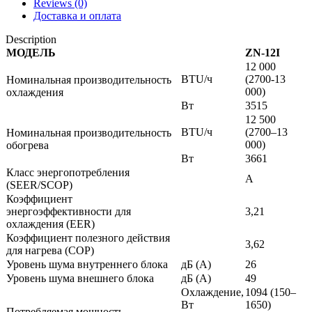
Reviews (0)
Доставка и оплата
Description
МОДЕЛЬ
ZN-12I
12 000
BTU/ч
(2700-13
Номинальная производительность
000)
охлаждения
Вт
3515
12 500
BTU/ч
(2700–13
Номинальная производительность
000)
обогрева
Вт
3661
Класс энергопотребления
A
(SEER/SCOP)
Коэффициент
энергоэффективности для
3,21
охлаждения (EER)
Коэффициент полезного действия
3,62
для нагрева (COP)
Уровень шума внутреннего блока
дБ (A)
26
Уровень шума внешнего блока
дБ (A)
49
Охлаждение,
1094 (150–
Вт
1650)
Потребляемая мощность