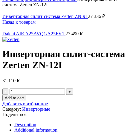
система Zerten ZN-12I
Инверторная сплит-система Zerten ZN-9I
27 336
₽
Назад к товарам
Daichi AIR A25AVQ1/A25FV1
27 490
₽
Инверторная сплит-система
Zerten ZN-12I
31 110
₽
Инверторная
сплит-
Add to cart
система
Добавить в избранное
Zerten
Category:
Инверторные
ZN-
Поделиться:
12I
quantity
Description
Additional information