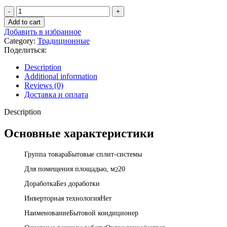
Сплит-
система
Add to cart
Midea
Добавить в избранное
Paramount
Category:
Традиционные
MSAG1-
Поделиться:
07HRN1-
I/MSAG1-
Description
07HRN1-
Additional information
O
Reviews (0)
quantity
Доставка и оплата
Description
Основные характеристики
Группа товараБытовые сплит-системы
Для помещения площадью, м
20
2
ДоработкаБез доработки
Инверторная технологияНет
НаименованиеБытовой кондиционер