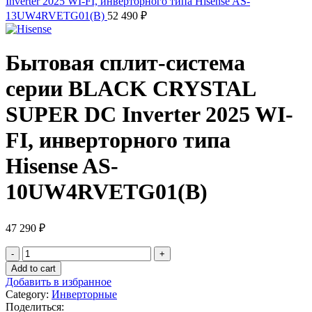
Inverter 2025 WI-FI, инверторного типа Hisense AS-
13UW4RVETG01(B)
52 490
₽
Бытовая сплит-система
серии BLACK CRYSTAL
SUPER DC Inverter 2025 WI-
FI, инверторного типа
Hisense AS-
10UW4RVETG01(B)
47 290
₽
Бытовая
сплит-
Add to cart
система
Добавить в избранное
серии
Category:
Инверторные
BLACK
Поделиться: