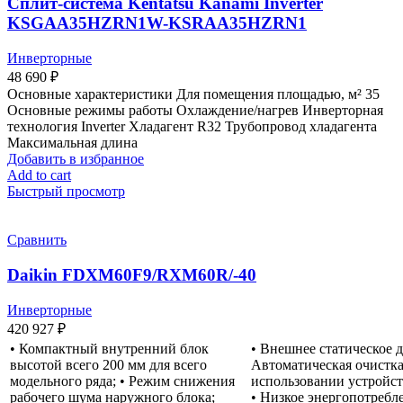
Сплит-система Kentatsu Kanami Inverter
KSGAA35HZRN1W-KSRAA35HZRN1
Инверторные
48 690
₽
Основные характеристики Для помещения площадью, м² 35
Основные режимы работы Охлаждение/нагрев Инверторная
технология Inverter Хладагент R32 Трубопровод хладагента
Максимальная длина
Добавить в избранное
Add to cart
Быстрый просмотр
Сравнить
Daikin FDXM60F9/RXM60R/-40
Инверторные
420 927
₽
• Компактный внутренний блок
• Внешнее статическое д
высотой всего 200 мм для всего
Автоматическая очистка
модельного ряда; • Режим снижения
использовании устройс
рабочего шума наружного блока;
• Низкое энергопотребл