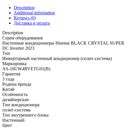
CRYSTAL
SUPER
Description
DC
Additional information
Inverter
Reviews (0)
2025
Доставка и оплата
WI-
FI,
Description
инверторного
Серия оборудования
типа
Настенные кондиционеры Hisense BLACK CRYSTAL SUPER
Hisense
DC Inverter 2023
AS-
Тип
10UW4RVETG01(B)
Инверторный настенный кондиционер (сплит-система)
quantity
Маркировка
AS-10UW4RVETG01(B)
Гарантия
3 года
Родина бренда
Китай
Особенность
дизайнерские
Тип кондиционера
сплит-система
Тип внутреннего блока
Настенный
Цвет