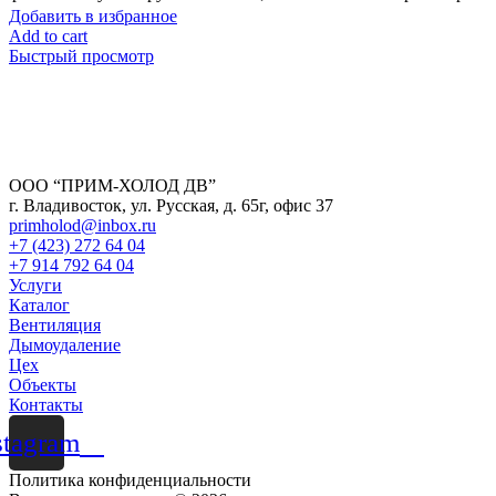
Добавить в избранное
Add to cart
Быстрый просмотр
ООО “ПРИМ-ХОЛОД ДВ”
г. Владивосток, ул. Русская, д. 65г, офис 37
primholod@inbox.ru
+7 (423) 272 64 04
+7 914 792 64 04
Услуги
Каталог
Вентиляция
Дымоудаление
Цех
Объекты
Контакты
stagram
Политика конфиденциальности